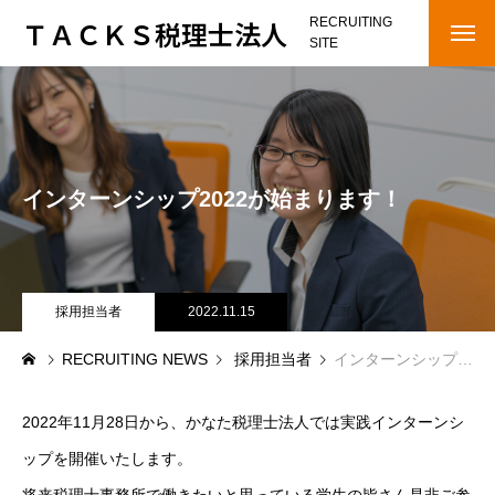
ＴＡＣＫＳ税理士法人
RECRUITING
SITE
HOME
OUR STAGE
インターンシップ2022が始まります！
COMPANY
メッセージ
会社概要
採用担当者
2022.11.15
RECRUITING NEWS
採用担当者
インターンシップ2022が始まります！
インタビュー
RECRUITING NEWS
2022年11月28日から、かなた税理士法人では実践インターンシ
ップを開催いたします。
RECRUITMENT