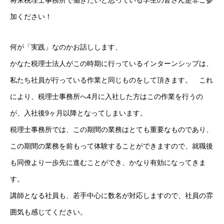
将来税理士事務所で働きたいと思っている学生の皆さん是非ご参
新卒募集要項
加ください！
キャリア採用募集要項
何が「実践」なのかお話しします、
かなた税理士法人がこの時期に行っているインターンシップは、
エントリーフォーム
私たち社員が行っている作業と同じものをして頂きます。 これ
インターンシップ
により、税理士事務所へ4月に入社した方はこの作業を行うの
が、入社後9ヶ月以降となってしまいます。
税理士事務所では、この期間の業務はとても重要なものであり、
HOME
MASSAGE
INTERVIEW
RECRUIT
この期間の業務を前もって体験することができますので、就職後
も同僚より一歩先に進むことができ、かなり有効になってきま
す。
講師となる社員も、若手中心に数名が対応しますので、社員の雰
囲気も感じてください。