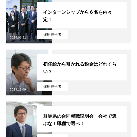
新卒募集要項
インターンシップから６名を内々
定！
キャリア採用募集要項
採用担当者
2024.06.11
エントリーフォーム
インターンシップ
初任給から引かれる税金はどれくら
い？
HOME
MASSAGE
INTERVIEW
RECRUIT
採用担当者
2023.11.09
群馬県の合同就職説明会 会社で選
ぶな！職種で選べ！