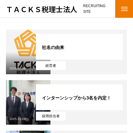
ＴＡＣＫＳ税理士法人
RECRUITING
SITE
HOME
OUR STAGE
社名の由来
COMPANY
経営者
メッセージ
2026.01.06
会社概要
インターンシップから3名を内定！
インタビュー
RECRUITING NEWS
採用担当者
2025.10.03
RECRUITMENT