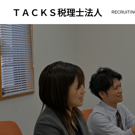
ＴＡＣＫＳ税理士法人
RECRUITIN
HOME
OUR STAGE
COMPANY