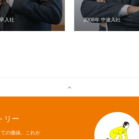
新卒入社
2008年 中途入社
トリー
しての価値。これか