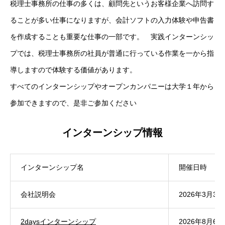
税理士事務所の仕事の多くは、顧問先というお客様企業へ訪問す
新卒募集要項
ることが多い仕事になりますが、会計ソフトの入力体験や申告書
を作成することも重要な仕事の一部です。 実践インターンシッ
キャリア採用募集要項
プでは、税理士事務所の社員が普通に行っている作業を一から指
エントリーフォーム
導しますので体験する価値があります。
すべてのインターンシップやオープンカンパニーは大学１年から
インターンシップ
参加できますので、是非ご参加ください
インターンシップ情報
HOME
MASSAGE
INTERVIEW
RECRUIT
インターンシップ名
開催日時
会社説明会
2026年3月30
2daysインターンシップ
2026年8月6日