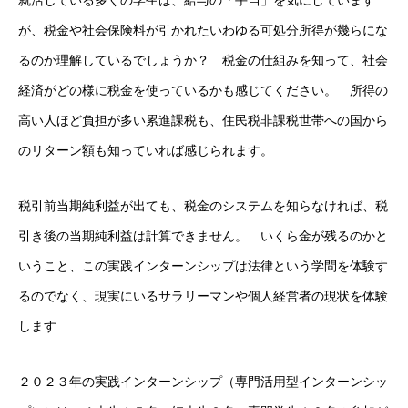
就活している多くの学生は、給与の「手当」を気にしています
新卒募集要項
が、税金や社会保険料が引かれたいわゆる可処分所得が幾らにな
るのか理解しているでしょうか？ 税金の仕組みを知って、社会
キャリア採用募集要項
経済がどの様に税金を使っているかも感じてください。 所得の
高い人ほど負担が多い累進課税も、住民税非課税世帯への国から
エントリーフォーム
のリターン額も知っていれば感じられます。
インターンシップ
税引前当期純利益が出ても、税金のシステムを知らなければ、税
引き後の当期純利益は計算できません。 いくら金が残るのかと
HOME
MASSAGE
INTERVIEW
RECRUIT
いうこと、この実践インターンシップは法律という学問を体験す
るのでなく、現実にいるサラリーマンや個人経営者の現状を体験
します
２０２３年の実践インターンシップ（専門活用型インターンシッ