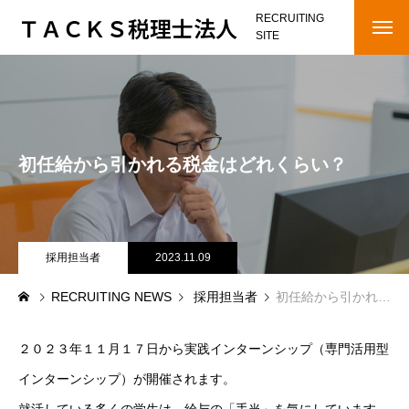
ＴＡＣＫＳ税理士法人
RECRUITING
SITE
HOME
OUR STAGE
初任給から引かれる税金はどれくらい？
COMPANY
メッセージ
会社概要
採用担当者
2023.11.09
RECRUITING NEWS
採用担当者
初任給から引かれる税金はどれくらい？
インタビュー
RECRUITING NEWS
２０２３年１１月１７日から実践インターンシップ（専門活用型
インターンシップ）が開催されます。
RECRUITMENT