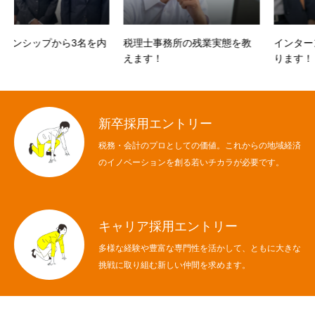
を内
税理士事務所の残業実態を教
インターンシップ2022が始ま
えます！
ります！
新卒採用エントリー
税務・会計のプロとしての価値。これからの地域経済
のイノベーションを創る若いチカラが必要です。
キャリア採用エントリー
多様な経験や豊富な専門性を活かして、ともに大きな
挑戦に取り組む新しい仲間を求めます。