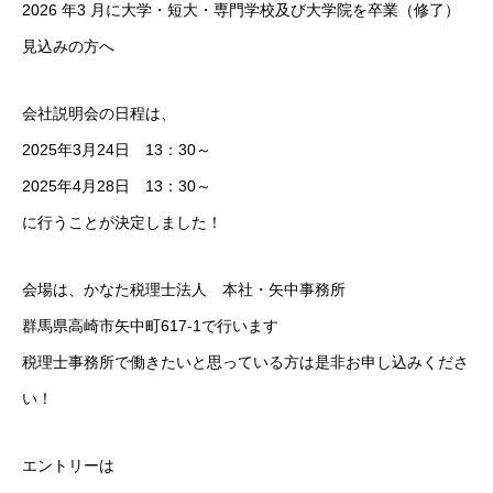
2026 年3 月に大学・短大・専門学校及び大学院を卒業（修了）
新卒募集要項
見込みの方へ
キャリア採用募集要項
会社説明会の日程は、
エントリーフォーム
2025年3月24日 13：30～
2025年4月28日 13：30～
インターンシップ
に行うことが決定しました！
会場は、かなた税理士法人 本社・矢中事務所
HOME
MASSAGE
INTERVIEW
RECRUIT
群馬県高崎市矢中町617-1で行います
税理士事務所で働きたいと思っている方は是非お申し込みくださ
い！
エントリーは