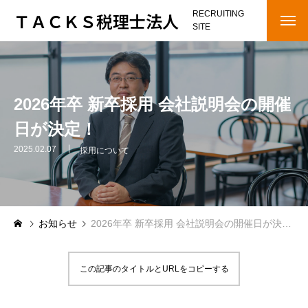
ＴＡＣＫＳ税理士法人
RECRUITING
SITE
HOME
OUR STAGE
2026年卒 新卒採用 会社説明会の開催
日が決定！
COMPANY
2025.02.07
採用について
メッセージ
会社概要
お知らせ
2026年卒 新卒採用 会社説明会の開催日が決定！
インタビュー
RECRUITING NEWS
この記事のタイトルとURLをコピーする
RECRUITMENT